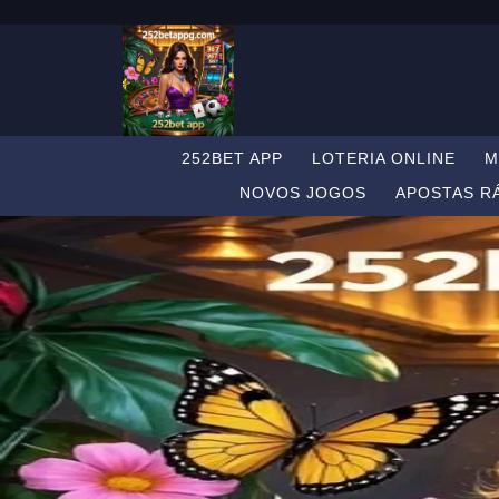
252BET APP
LOTERIA ONLINE
M
NOVOS JOGOS
APOSTAS R