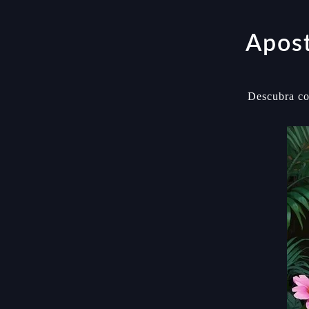
Apost
Descubra co