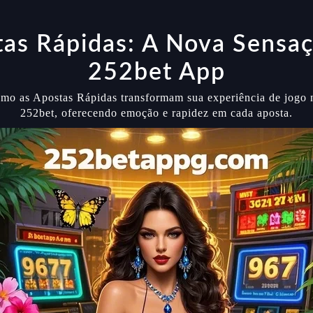
as Rápidas: A Nova Sensa
252bet App
mo as Apostas Rápidas transformam sua experiência de jogo n
252bet, oferecendo emoção e rapidez em cada aposta.