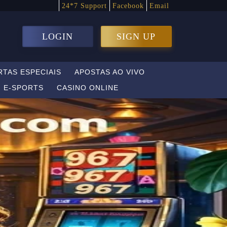
24*7 Support
Facebook
Email
LOGIN
SIGN UP
TAS ESPECIAIS
APOSTAS AO VIVO
E-SPORTS
CASINO ONLINE