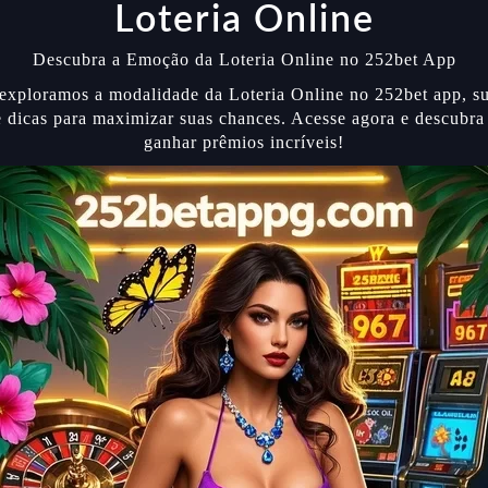
Loteria Online
Descubra a Emoção da Loteria Online no 252bet App
 exploramos a modalidade da Loteria Online no 252bet app, s
 dicas para maximizar suas chances. Acesse agora e descubr
ganhar prêmios incríveis!