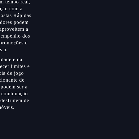
em tempo real,
ição com a
postas Rápidas
gadores podem
 aproveitem a
esempenho dos
 promoções e
s a.
lidade e da
cer limites e
cia de jogo
cionante de
t podem ser a
a combinação
 desfrutem de
móveis.