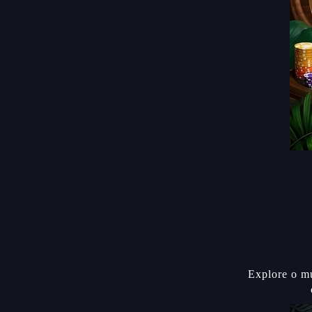
Explore o mu