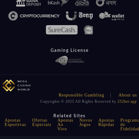
Gaming License
Responsible Gambling
About us
Copyrights © 2025 All Rights Reserved by
252bet app
Related Sites
Apostas
Ofertas
Apostas
Novos
Apostas
Program
Esportivas
Especiais
Ao
Jogos
Rápidas
de
Vivo
Fidelida