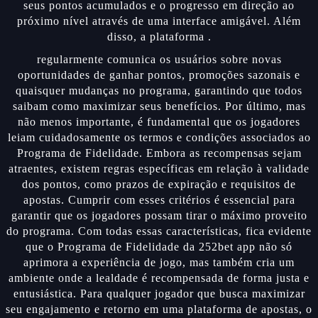
seus pontos acumulados e o progresso em direção ao
próximo nível através de uma interface amigável. Além
disso, a plataforma .
regularmente comunica os usuários sobre novas
oportunidades de ganhar pontos, promoções sazonais e
quaisquer mudanças no programa, garantindo que todos
saibam como maximizar seus benefícios. Por último, mas
não menos importante, é fundamental que os jogadores
leiam cuidadosamente os termos e condições associados ao
Programa de Fidelidade. Embora as recompensas sejam
atraentes, existem regras específicas em relação à validade
dos pontos, como prazos de expiração e requisitos de
apostas. Cumprir com esses critérios é essencial para
garantir que os jogadores possam tirar o máximo proveito
do programa. Com todas essas características, fica evidente
que o Programa de Fidelidade da 252bet app não só
aprimora a experiência de jogo, mas também cria um
ambiente onde a lealdade é recompensada de forma justa e
entusiástica. Para qualquer jogador que busca maximizar
seu engajamento e retorno em uma plataforma de apostas, o