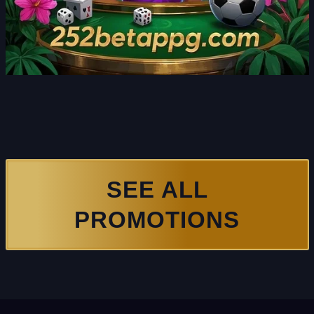
SEE ALL
PROMOTIONS