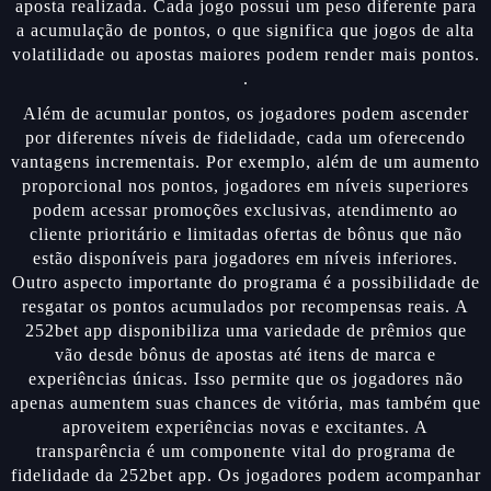
aposta realizada. Cada jogo possui um peso diferente para
a acumulação de pontos, o que significa que jogos de alta
volatilidade ou apostas maiores podem render mais pontos.
.
Além de acumular pontos, os jogadores podem ascender
por diferentes níveis de fidelidade, cada um oferecendo
vantagens incrementais. Por exemplo, além de um aumento
proporcional nos pontos, jogadores em níveis superiores
podem acessar promoções exclusivas, atendimento ao
cliente prioritário e limitadas ofertas de bônus que não
estão disponíveis para jogadores em níveis inferiores.
Outro aspecto importante do programa é a possibilidade de
resgatar os pontos acumulados por recompensas reais. A
252bet app disponibiliza uma variedade de prêmios que
vão desde bônus de apostas até itens de marca e
experiências únicas. Isso permite que os jogadores não
apenas aumentem suas chances de vitória, mas também que
aproveitem experiências novas e excitantes. A
transparência é um componente vital do programa de
fidelidade da 252bet app. Os jogadores podem acompanhar