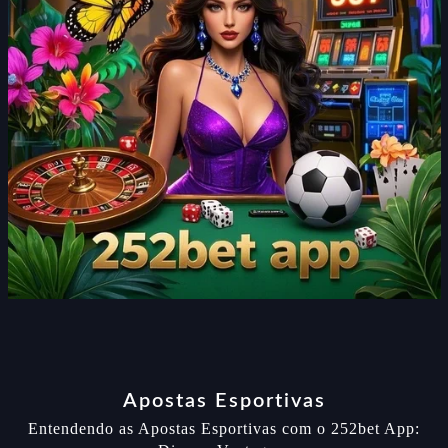
Apostas Esportivas
Entendendo as Apostas Esportivas com o 252bet App: