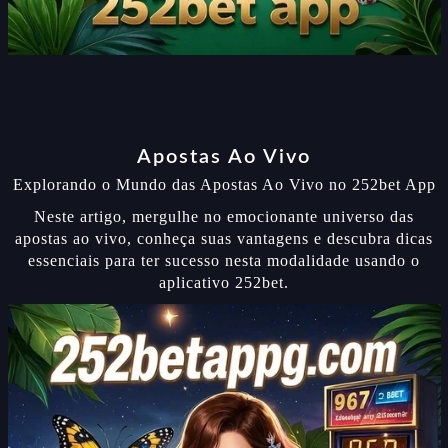
Apostas Ao Vivo
Explorando o Mundo das Apostas Ao Vivo no 252bet App
Neste artigo, mergulhe no emocionante universo das
apostas ao vivo, conheça suas vantagens e descubra dicas
essenciais para ter sucesso nesta modalidade usando o
aplicativo 252bet.