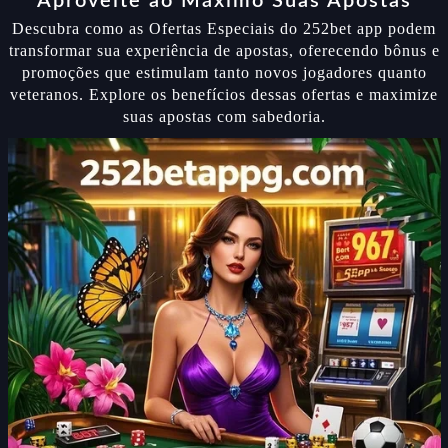
Aproveite ao Máximo Suas Apostas
Descubra como as Ofertas Especiais do 252bet app podem
transformar sua experiência de apostas, oferecendo bônus e
promoções que estimulam tanto novos jogadores quanto
veteranos. Explore os benefícios dessas ofertas e maximize
suas apostas com sabedoria.