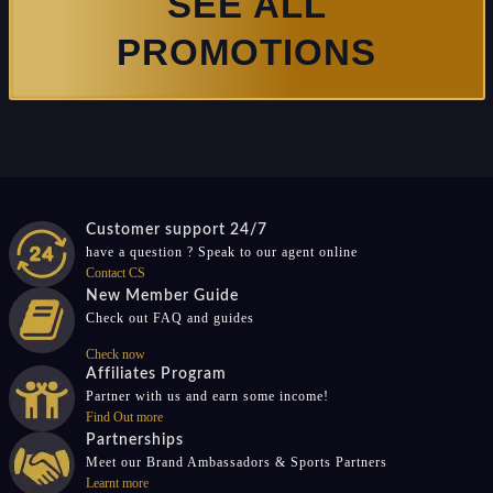
SEE ALL
PROMOTIONS
Customer support 24/7
have a question ? Speak to our agent online
Contact CS
New Member Guide
Check out FAQ and guides
Check now
Affiliates Program
Partner with us and earn some income!
Find Out more
Partnerships
Meet our Brand Ambassadors & Sports Partners
Learnt more