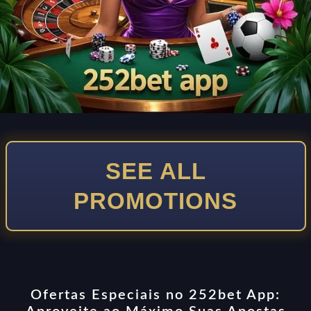
SEE ALL
PROMOTIONS
Ofertas Especiais no 252bet App: