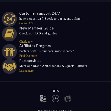
Customer support 24/7
have a question ? Speak to our agent online
Contact CS
New Member Guide
Check out FAQ and guides
Check now
Affiliates Program
Partner with us and earn some income!
Find Out more
Partnerships
Meet our Brand Ambassadors & Sports Partners
Learnt more
Info