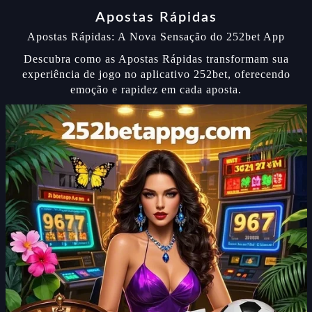
Apostas Rápidas
Apostas Rápidas: A Nova Sensação do 252bet App
Descubra como as Apostas Rápidas transformam sua
experiência de jogo no aplicativo 252bet, oferecendo
emoção e rapidez em cada aposta.