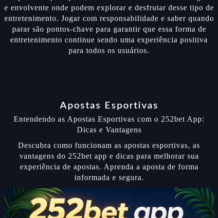
e envolvente onde podem explorar e desfrutar desse tipo de
entretenimento. Jogar com responsabilidade e saber quando
parar são pontos-chave para garantir que essa forma de
entretenimento continue sendo uma experiência positiva
para todos os usuários.
Apostas Esportivas
Entendendo as Apostas Esportivas com o 252bet App:
Dicas e Vantagens
Descubra como funcionam as apostas esportivas, as
vantagens do 252bet app e dicas para melhorar sua
experiência de apostas. Aprenda a aposta de forma
informada e segura.