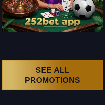
SEE ALL
PROMOTIONS